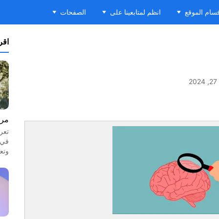
سام الموقع
انظم لمتابعينا على
الصفحات
اقرأ
2
مرا
تعر
في 
وتع