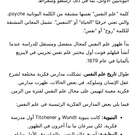
اليونانيين الأوائل، بما في ذلك أرسطو وسقراط.
كلمة "علم النفس" نفسها مشتقة من الكلمة اليونانية psyche،
والتي تعني حرفيًا "الحياة" أو "التنفس". تشمل المعاني المشتقة
للكلمة "روح" أو "نفس".
بدأ ظهور علم النفس كمجال منفصل ومستقل للدراسة عندما
أنشأ فيلهلم فونت أول مختبر علم نفس تجريبي في لايبزيغ
بألمانيا في عام 1879.
طوال
تاريخ علم النفس
، تشكلت مدارس فكرية مختلفة لشرح
عقل الإنسان وسلوكه. في بعض الحالات، ظهرت مدارس
فكرية معينة لتهيمن على مجال علم النفس لفترة من الزمن.
فيما يلي بعض المدارس الفكرية الرئيسية في علم النفس:
البنيوية:
كانت بنيوية Wundt و Titchener أول مدرسة
فكرية، لكن سرعان ما بدأ آخرون في الظهور.
الوظيفية:
أصبح عالم النفس والفيلسوف الأول ويليام