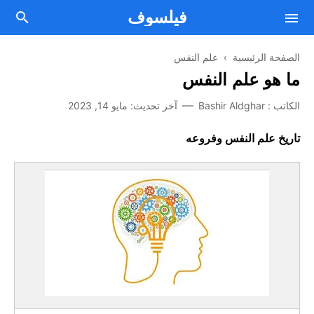
فيلسوف
الصفحة الرئيسية
›
علم النفس
ما هو علم النفس
فلسفة
الكاتب :
Bashir Aldghar
آخر تحديث:
مايو 14, 2023
Facebook
مقالات فلسفية
تاريخ علم النفس وفروعه
Twitter
من نحن
علم النفس
اتصل بنا
Telegram
الصحة العقلية والنفسية
Youtube
أسلوب حياة
اتفاقية الإستخدام
تطوير الذات
سياسة الخصوصية
الطريق إلى النجاح