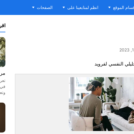
سام الموقع
انظم لمتابعينا على
الصفحات
اقرأ
ليلي النفسي لفرويد
مرا
تعر
في 
وتع