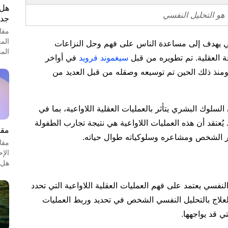
هل 
 هو التحليل النفسي
جدل
مقا
الم
ي يهدف إلى مساعدة الناس على فهم وحل النزاعات
الم
ة العقلية. تم تطويره من قبل
سيغموند فرويد
في أواخر
ومنذ ذلك الحين تم توسيعه وصقله من قبل العديد من
السلوك البشري يتأثر بالعمليات العقلية اللاواعية، بما في
يُعتقد أن هذه العمليات اللاواعية هي نتيجة تجارب الطفولة
مقا
 أفكار الشخص ومشاعره وسلوكياته طوال حياته.
مقا
الإ
هل 
فسي يعتمد على فهم العمليات العقلية اللاواعية التي تحدد
علاج بالتحليل النفسي الشخص في تحديد وربط العمليات
تي قد يواجهها.