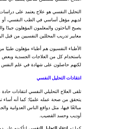
التحليل النفسي هو علاج يعتمد على دراسات 
لديهم مؤهل أساسي في الطب النفسي، أو ع
يصبح الباحثون والمعلمون المؤهلون جيدًا وا
معايير تدريب المحللين النفسيين من قبل الر
الأطباء النفسيون هم أطباء مؤهلون طبيًا من
باستخدام كل من العلاجات الجسدية وبعض العل
لكنهم حاصلون على شهادة في علم النفس و
انتقادات التحليل النفسي
تلقى العلاج التحليلي النفسي انتقادات حاد
يتحقق من صحة عمله علميًا؛ كما أنه أساء تم
مبالغًا فيها، مثل دوافع الناس العدوانية وا
أوديب وحسد القضيب.
كما تم
انتقاد التحليل النفسي
لتأكيده على دور