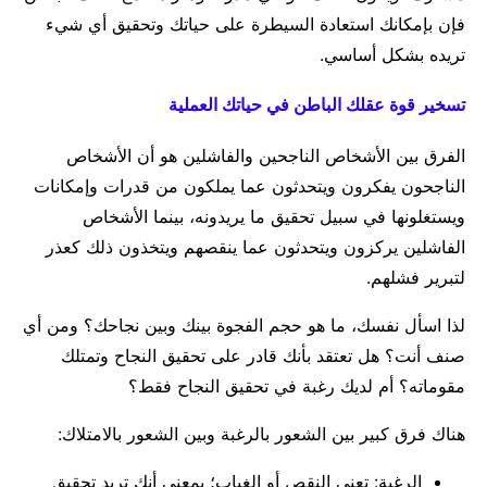
فإن بإمكانك استعادة السيطرة على حياتك وتحقيق أي شيء
تريده بشكل أساسي.
تسخير قوة عقلك الباطن في حياتك العملية
الفرق بين الأشخاص الناجحين والفاشلين هو أن الأشخاص
الناجحون يفكرون ويتحدثون عما يملكون من قدرات وإمكانات
ويستغلونها في سبيل تحقيق ما يريدونه، بينما الأشخاص
الفاشلين يركزون ويتحدثون عما ينقصهم ويتخذون ذلك كعذر
لتبرير فشلهم.
لذا اسأل نفسك، ما هو حجم الفجوة بينك وبين نجاحك؟ ومن أي
صنف أنت؟ هل تعتقد بأنك قادر على تحقيق النجاح وتمتلك
مقوماته؟ أم لديك رغبة في تحقيق النجاح فقط؟
هناك فرق كبير بين الشعور بالرغبة وبين الشعور بالامتلاك:
الرغبة: تعني النقص أو الغياب؛ بمعنى أنك تريد تحقيق