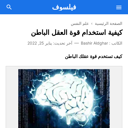
فيلسوف
الصفحة الرئيسية
›
علم النفس
كيفية استخدام قوة العقل الباطن
فلسفة
الكاتب :
Bashir Aldghar
آخر تحديث:
يناير 25, 2022
Facebook
مقالات فلسفية
كيف تستخدم قوة عقلك الباطن
Twitter
من نحن
علم النفس
اتصل بنا
Telegram
الصحة العقلية والنفسية
Youtube
أسلوب حياة
اتفاقية الإستخدام
تطوير الذات
سياسة الخصوصية
الطريق إلى النجاح