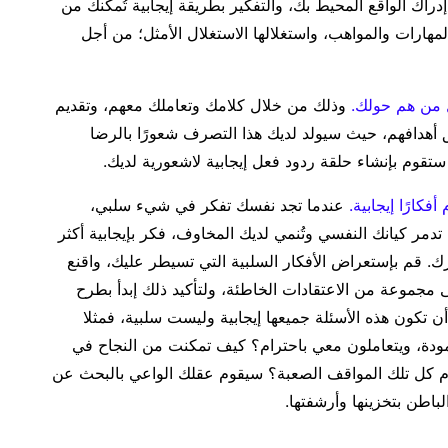
راك الواقع المحيط بك، والتفكير بطريقة إيجابية تُمكنك من
هارات والمواهب، واستغلالها الاستغلال الأمثل؛ من أجل
كل من هم حولك.
وذلك من خلال كلامك وتعاملك معهم، وتقديم
أهدافهم، حيث سيولد لديك هذا التصرف شعورًا بالرضا
ستقوم بإنشاء حلقة ردود فعل إيجابية لاشعورية لديك.
فكارًا إيجابية.
عندما تجد نفسك تفكر في شيء سلبي،
تدمر كيانك النفسي وتُنمي لديك المخاوف، فكر بإيجابية أكثر
مرك. قم بإستعراض الأفكار السلبية التي تسيطر عليك، واقنع
جموعة من الاعتقادات الخاطئة، ولتأكيد ذلك إبدأ بطرح
 تكون هذه الأسئلة جميعها إيجابية وليست سلبية، فمثلا
مودة، ويتعاملون معي باحترام؟ كيف تمكنت من النجاح في
كل تلك المواقف الصعبة؟ سيقوم عقلك الواعي بالبحث عن
لباطن بتخزينها وأرشفتها.