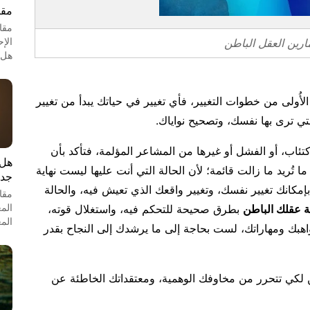
مقا
مقا
الإ
ارين العقل الباطن
هل 
لأُولى من خطوات التغيير، فأي تغيير في حياتك يبدأ من تغيير
لتي ترى بها نفسك، وتصحيح نواياك.
اكتئاب، أو الفشل أو غيرها من المشاعر المؤلمة، فتأكد بأن
هل 
 تُريد ما زالت قائمة؛
لأن الحالة التي أنت عليها ليست نهاية
جدل
إمكانك تغيير نفسك، وتغيير واقعك الذي تعيش فيه، والحالة
مقا
الم
ة عقلك الباطن
بطرق صحيحة للتحكم فيه، واستغلال قوته،
الم
بك ومهاراتك، لست بحاجة إلى ما يرشدك إلى النجاح بقدر
 لكي
تتحرر من مخاوفك الوهمية
، ومعتقداتك الخاطئة عن