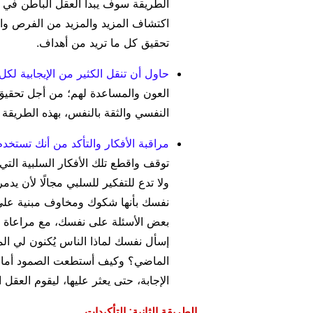
الطريقة سوف يبدأ العقل الباطن في إد
اكتشاف المزيد والمزيد من الفرص والم
تحقيق كل ما تريد من أهداف.
حاول أن تنقل الكثير من الإيجابية ل
العون والمساعدة لهم؛ من أجل تحقيق 
النفسي والثقة بالنفس، بهذه الطريقة 
مراقبة الأفكار والتأكد من أنك تستخدم أ
توقف واقطع تلك الأفكار السلبية التي 
ولا تدع للتفكير للسلبي مجالًا لأن يد
نفسك بأنها شكوك ومخاوف مبنية على م
بعض الأسئلة على نفسك، مع مراعاة أن
إسأل نفسك لماذا الناس يُكنون لي ال
الماضي؟ وكيف أستطعت الصمود أمام 
الإجابة، حتى يعثر عليها، ليقوم العقل ا
الطريقة الثانية: التأكيدات.