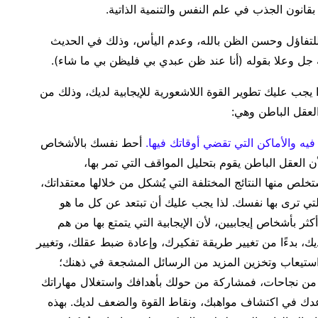
 بقانون الجذب في علم النفس والتنمية الذاتية.
 للتفاؤل وحسن الظن بالله، وعدم اليأس، وذلك في الحديث
 جل وعلا بقوله (أنا عند ظن عبدي بي فليظن بي ما شاء).
ذا يجب عليك تطوير القوة اللاشعورية للإيجابية لديك، وذلك من
 العقل الباطن وهي:
فيه والأماكن التي تقضي أوقاتك فيها.
أحط نفسك بالأشخاص
أن العقل الباطن يقوم بتحليل المواقف التي تمر بها،
تخلص منها النتائج المختلفة التي يُشكل من خلالها معتقداتك،
لتي ترى بها نفسك. لذا يجب عليك أن تبتعد عن كل ما هو
ثر بأشخاص إيجابيين، لأن الإيجابية التي يتمتع بها من هم
ك، بدءًا من تغيير طريقة تفكيرك، وإعادة ضبط عقلك، وتغيير
ستيعاب وتخزين المزيد من الرسائل المشجعة في ذهنك؛
 من نجاحات، فمشاركة من حولك بأهدافك واستغلال مهاراتك
عدك في اكتشاف مواهبك، ونقاط القوة والضعف لديك. بهذه