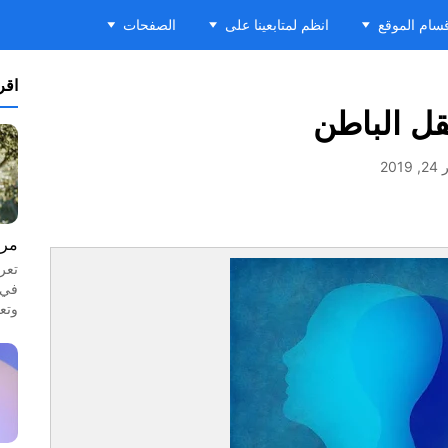
سام الموقع
انظم لمتابعينا على
الصفحات
اقرأ
قل الباطن
201
مرا
تعر
في 
وتع