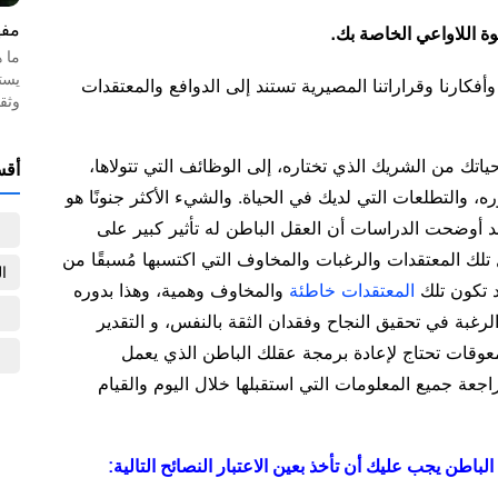
مفه
ة اللاواعي الخاصة بك.
ما 
يست
أفكارنا وقراراتنا المصيرية تستند إلى الدوافع والمعتقدات
وثق
ك من الشريك الذي تختاره، إلى الوظائف التي تتولاها،
أقس
ه، والتطلعات التي لديك في الحياة. والشيء الأكثر جنونًا هو
 أوضحت الدراسات أن العقل الباطن له تأثير كبير على
ك المعتقدات والرغبات والمخاوف التي اكتسبها مُسبقًا من
ا
د تكون تلك
المعتقدات خاطئة
والمخاوف وهمية، وهذا بدوره
رغبة في تحقيق النجاح وفقدان الثقة بالنفس، و التقدير
عوقات تحتاج لإعادة برمجة عقلك الباطن الذي يعمل
اجعة جميع المعلومات التي استقبلها خلال اليوم والقيام
لباطن يجب عليك أن تأخذ بعين الاعتبار النصائح التالية: