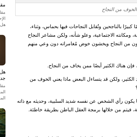
مقا
الخوف من النجاح
مقا
الإ
هل 
ا كبيرًا بالناجحين وتُقابل النجاحات فيها بحماس، وثناء،
 ومكانته الاجتماعية، وعلو شأنه، ولكن مشاعر النجاح
 من النجاح ويخشون خوض مُغامراته دون وعي منهم
إن هناك الكثير أيضًا ممن يخاف من النجاح.
هل 
جدل
لكثير، ولكن قد يتساءل البعض ماذا يعني الخوف من
مقا
؟
الم
الم
ا يكون رأي الشخص عن نفسه شديد السلبية، وحديثه مع ذاته
ية، فيتم من خلالها برمجة العقل الباطن بطريقة خاطئة.