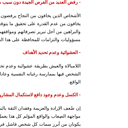
- رفض العديد من الفرص الجيدة دون سبب م
الأشخاص الذين يخافون من النجاح يرفضون ا
يخافون من عدم القدرة على تحقيق ما يتوقعه
والبراهين من أجل تبرير تصرفاتهم ومواقفهم
مسؤوليات والتزامات للمحافظة على هذا الن
- العشوائية وعدم تحديد الأهداف
اللامبالاة والعيش بطريقة عشوائية وعدم تح
الشخص فيها بممارسة رغباته النفسية وعاداته 
الواقع.
- الكسل وعدم وجود دافع لاستكمال المشاري
إن ضُعف الإرادة والعزيمة وفقدان الثقة ب
مواجهة الصِعاب والواقع المؤلم كل هذا يع
يكونان من أبرز سمات كل شخص فاشل في ا