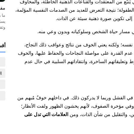
نبُع من المعتقدات والقناعات الذهنية الخاطئة، والمخاوف
مفه
 الطفولة؛ نتيجة التعرض للعديد من الصدمات النفسية المؤلمة،
ما 
 إلى تكوين صورة ذهنية سيئة عن الذات.
يست
وثق
ي مسار حياة الشخص وسلوكياته وبدون وعي منه.
نفسه؛ ولكنه يعني الخوف من نتائج وعواقب ذلك النجاح،
أقس
عدم القدرة على مواصلة النجاحات والحفاظ عليها، والخوف
رط وتعليقاتهم الساخرة، وانتقاداتهم السلبية في حال عدم
ا
في الفشل وربما لا يدركون ذلك. في داخلهم خوفٌ مُبهم من
ر وفي مؤخرة الصفوف، لأنهم يخشون الظهور ولفت الأنظار؛
فس، والتقليل من شأن الذات، ومن
العلامات التي تدل على