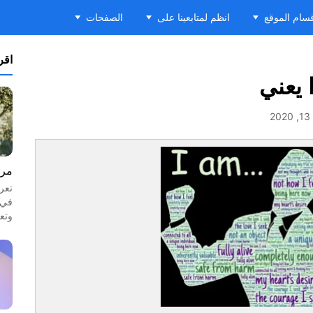
سام الموقع
انظم لمتابعينا على
الصفحات
اقرأ
 يعني
2
مرا
تعر
في 
وتع