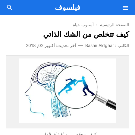
فيلسوف
الصفحة الرئيسية
›
أسلوب حياة
كيف تتخلص من الشك الذاتي
فلسفة
الكاتب :
Bashir Aldghar
آخر تحديث:
أكتوبر 02, 2018
Facebook
مقالات فلسفية
Twitter
من نحن
علم النفس
اتصل بنا
Telegram
الصحة العقلية والنفسية
Youtube
أسلوب حياة
اتفاقية الإستخدام
تطوير الذات
سياسة الخصوصية
الطريق إلى النجاح
كيف تتخلص من الشك الذاتي