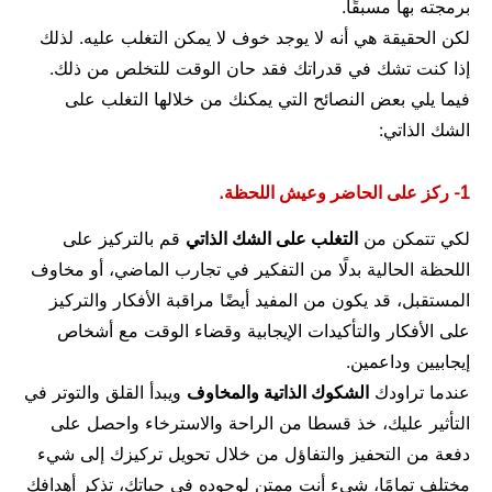
برمجته بها مسبقًا.
لكن الحقيقة هي أنه لا يوجد خوف لا يمكن التغلب عليه. لذلك
إذا كنت تشك في قدراتك فقد حان الوقت للتخلص من ذلك.
فيما يلي بعض النصائح التي يمكنك من خلالها التغلب على
الشك الذاتي:
1- ركز على الحاضر وعيش اللحظة.
لكي تتمكن من
التغلب على الشك الذاتي
قم بالتركيز على
اللحظة الحالية بدلًا من التفكير في تجارب الماضي، أو مخاوف
المستقبل، قد يكون من المفيد أيضًا مراقبة الأفكار والتركيز
على الأفكار والتأكيدات الإيجابية وقضاء الوقت مع أشخاص
إيجابيين وداعمين.
عندما تراودك
الشكوك الذاتية والمخاوف
ويبدأ القلق والتوتر في
التأثير عليك، خذ قسطا من الراحة والاسترخاء واحصل على
دفعة من التحفيز والتفاؤل من خلال تحويل تركيزك إلى شيء
مختلف تمامًا، شيء أنت ممتن لوجوده في حياتك، تذكر أهدافك