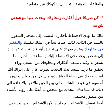
والقناعات الذهنية ستجد بأن شكوكك غير منطقية.
7- كن صريحًا حول أفكارك ومخاوفك وتحدث عنها مع شخص
تثق به.
غالبًا ما يؤدي الاحتفاظ بأفكارك لنفسك إلى تضخيم الشعور
بالشك في الذات. لذلك عندما تبدأ في الشك بنفسك و
التفكير
في مخاوفك
وعدم قدرتك على تحقيق أهدافك، تحدث عن ذلك
إلى شخص يرغب في الاستماع إليك ومساعدتك. أخبره بما
تشعر به وكيف تمنعك أفكارك ومخاوفك من السعي وراء
تحقيق ما تريد. سيساعدك التحدث بصوت عالٍ على إدراك أنك
لست وحدك في رحلة الحياة هذه، وأن كل من حولك يجدون
أنفسهم في قبضة الشك الذاتي بين الحين والآخر. بالإضافة إلى
ذلك، قد يساعدك التحدث مع شخص ما أيضًا على رؤية الأشياء
من منظور مختلف.
أحط نفسك بالأشخاص الإيجابيين لأن الأشخاص الذين يحيطون