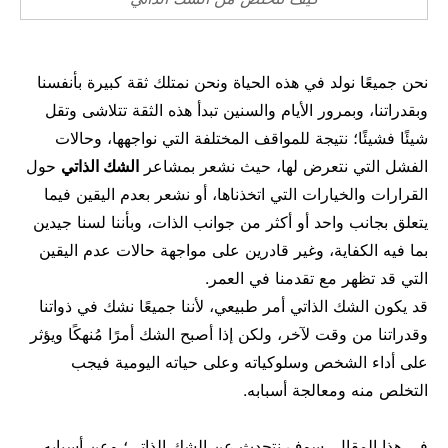
مال وأعمال
تعليم
نحن جميعًا نولد في هذه الحياة ونحن نمتلك ثقة كبيرة بأنفسنا
وبقدراتنا، وبمرور الأيام والسنين تبدأ هذه الثقة تتلاشى وتقل
شيئًا فشيئًا؛ نتيجة للمواقف المختلفة التي نواجهها، وحالات
الفشل التي نتعرض لها، حيث نشعر بمشاعر
الشك الذاتي
حول
القرارات والخيارات التي اتخذناها، أو نشعر بعدم اليقين فيما
يتعلق بجانب واحد أو أكثر من جوانب الذات، وبأننا لسنا جيدين
بما فيه الكفاية، وغير قادرين على مواجهة حالات عدم اليقين
التي قد تظهر مع تقدمنا في العمر.
قد يكون الشك الذاتي أمر طبيعي، لأننا جميعًا نشك في ذواتنا
وقدراتنا من وقت لآخر، ولكن إذا أصبح الشك أمرًا مُنهكًا ويؤثر
على أداء الشخص وسلوكياته وعلى حياته اليومية فيجب
التخلص منه ومعالجة أسبابه.
في هذا المقال، سوف نتحدث عن الشك الذاتي؛ وعن أسبابه