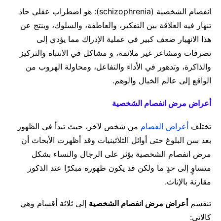
انفصام الشخصية (schizophrenia): هو اضطراب عقلي حاد
تنهار فيه العلاقة بين التفكير، والعاطفة، والسلوك، وينتج عن
هذا الانهيار ضعف كبير في عملية الإدراك مما يؤدي إلى
تصرفات ومشاعر غير ملائمة، و مشاكل في الانتباه والتركيز
والذاكرة، وتدهور في الأداء والتفاعل، ومحاولة الهروب من
الواقع إلى عالم الخيال والوهم.
أعراض مرض انفصام الشخصية
تختلف
أعراض الفصام
من شخص لآخر، حيث تبدأ في الظهور
بعد سن البلوغ حتى أوائل الثلاثينيات وقد أظهرت الأبحاث أن
مرض انفصام الشخصية يؤثر على الرجال والنساء بشكل
متساوٍ إلى حدٍ ما ولكن قد يكون ظهوره مبكرًا عند الذكور
مقارنة بالإناث.
تنقسم
أعراض مرض انفصام الشخصية
إلى ثلاثة أقسام وهي
كالاتي: