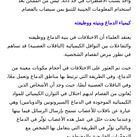
واحد يسبب الاضطراب في حد ذاته. ليس من الممكن بعد
استخدام المعلومات الجينية للتنبؤ بمن سيصاب بالفصام.
كيمياء الدماغ وبنيته ووظيفته
يعتقد العلماء أن الاختلافات في بنية الدماغ ووظيفته
والتفاعلات بين النواقل الكيميائية (الناقلات العصبية) قد تساهم
في تطور مرض انفصام الشخصية.
حيث تم العثور على الاختلافات في أحجام مكونات معينة من
الدماغ، وفي الطريقة التي ترتبط بها مناطق الدماغ وتعمل معًا،
وفي الناقلات العصبية أيضًا، حيث وجد أن الأشخاص الذين
يُعانون من الفصام لديهم اختلال في التوازن الكيميائي للمواد
الكيميائية الموجودة في الدماغ (السيروتونين والدوبامين) وهي
عبارة عن ناقلات للأعصاب تسمح بإرسال الرسائل فيما بينها
وعندما يحدث خلل في عمل هذه الأعصاب تؤثّر في الدماغ
وبالتالي تؤثّر في الطريقة التي يتعامل بها الشخص مع
المحفّزات الخارجية والمحيطة به.