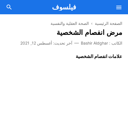
فيلسوف
الصفحة الرئيسية
›
الصحة العقلية والنفسية
مرض انفصام الشخصية
فلسفة
الكاتب :
Bashir Aldghar
آخر تحديث:
أغسطس 12, 2021
Facebook
مقالات فلسفية
علامات انفصام الشخصية
Twitter
من نحن
علم النفس
اتصل بنا
Telegram
الصحة العقلية والنفسية
Youtube
أسلوب حياة
اتفاقية الإستخدام
تطوير الذات
سياسة الخصوصية
الطريق إلى النجاح