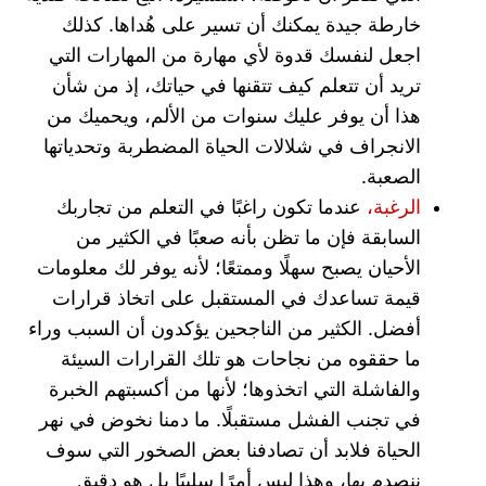
خارطة جيدة يمكنك أن تسير على هُداها.
كذلك
اجعل لنفسك قدوة لأي مهارة من المهارات التي
تريد أن تتعلم كيف تتقنها في حياتك، إذ من شأن
هذا أن يوفر عليك سنوات من الألم، ويحميك من
الانجراف في شلالات الحياة المضطربة وتحدياتها
الصعبة.
الرغبة،
عندما تكون راغبًا في التعلم من تجاربك
السابقة فإن ما تظن بأنه صعبًا في الكثير من
الأحيان يصبح سهلًا وممتعًا؛ لأنه يوفر لك معلومات
قيمة تساعدك في المستقبل على اتخاذ قرارات
أفضل.
الكثير من الناجحين يؤكدون أن السبب وراء
ما حققوه من نجاحات هو تلك القرارات السيئة
والفاشلة التي اتخذوها؛ لأنها من أكسبتهم الخبرة
في تجنب الفشل مستقبلًا.
ما دمنا نخوض في نهر
الحياة فلابد أن تصادفنا بعض الصخور التي سوف
ننصدم بها، وهذا ليس أمرًا سلبيًا بل هو دقيق