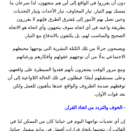
دون أن يقرروا في الواقع إلى أين هم متجهون، لذا سرعان ما
يَمسك بهم التيار، تيار المخاوف، تيار الأحداث وتيار التحديات
وحين تصل بهم الأمور إلى مُفترق الطرق فإنهم لا يقررون
بطريقة واعية في أي اتجاه سوف يتجهون وأي اتجاه هو الاتجاه
الصحيح والمناسب لهم، بل يكتفون بالاندفاع مع التيار.
ويصبحون جزءًا من تلك الكتلة البشرية التي يوجهها محيطهم
الاجتماعي بدلًا من أن توجههم عقولهم وأفكارهم ورغباتهم.
ومع مرور الوقت يشعرون بأنهم فقدوا السيطرة على واقعهم،
وعلى مستقبلهم أيضًا؛ فيظلون في تلك الحالة اللاواعية إلى أن
توقظهم صدمة الظروف والواقع عندها يتأهبون للعمل ولكن
بعد فوات الأوان.
- الخوف والتردد من اتخاذ القرار.
إن أي تحديات تواجهنا اليوم في حياتنا كان من الممكن لنا في
الغالب أن نتجنبها باتخاذ قرارات أفضل في بداية مشوار حياتنا.