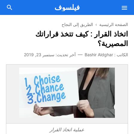
فيلسوف
الصفحة الرئيسية
›
الطريق إلى النجاح
اتخاذ القرار : كيف تتخذ قراراتك
المصيرية؟
فلسفة
الكاتب :
Bashir Aldghar
آخر تحديث:
سبتمبر 23, 2019
Facebook
مقالات فلسفية
Twitter
من نحن
علم النفس
اتصل بنا
Telegram
الصحة العقلية والنفسية
Youtube
أسلوب حياة
اتفاقية الإستخدام
تطوير الذات
سياسة الخصوصية
الطريق إلى النجاح
عملية اتخاذ القرار