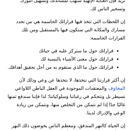
تريد فإن العناية الإلهية ستهب لمساندتك وتسهيل أمورك
وتسخير الناس لك.
إن اللحظات التي تتخذ فيها قراراتك الحاسمة هي من تحدد
مسارك والمكانة التي ستكون فيها بالمستقبل ومن تلك
القرارات الحاسمة:
قراراتك حول ما ستركز عليه في حياتك
قراراتك حول معنى الأشياء بالنسبة لك
قراراتك حول ما الذي ستقوم به من أجل تحقيق أهدافك.
إن أكثر قرارتنا التي نتخذها، لا نتخذها عن وعي وذلك لأن
المخاوف
والمعتقدات الموجودة في العقل الباطن اللاواعي
تسيطر بل وتتحكم في رغباتنا وسلوكياتنا؛ لذا فإننا سندفع ثمنها
غاليًا جدًا إذا لم نتمكن من التخلص منها، ونتمكن من زيادة
الوعي والإدراك لدينا.
إن الحياة كالنهر المتدفق، ومعظم الناس يخوضون ذلك النهر