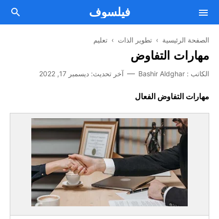
فيلسوف
الصفحة الرئيسية
›
تطوير الذات
›
تعليم
مهارات التفاوض
فلسفة
الكاتب :
Bashir Aldghar
آخر تحديث:
ديسمبر 17, 2022
Facebook
مقالات فلسفية
مهارات التفاوض الفعال
Twitter
من نحن
علم النفس
اتصل بنا
Telegram
الصحة العقلية والنفسية
Youtube
أسلوب حياة
اتفاقية الإستخدام
تطوير الذات
سياسة الخصوصية
الطريق إلى النجاح