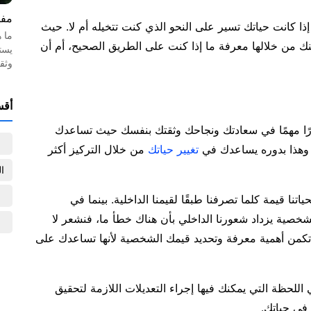
مفه
إذا كانت حياتك تسير على النحو الذي كنت تتخيله أم لا. حيث
ما 
ك من خلالها معرفة ما إذا كنت على الطريق الصحيح، أم أن
يست
وثق
أقس
رًا مهمًا في سعادتك ونجاحك وثقتك بنفسك حيث تساعدك
 وهذا بدوره يساعدك في
تغيير حياتك
من خلال التركيز أكثر
ا
اتنا قيمة كلما تصرفنا طبقًا لقيمنا الداخلية. بينما في
 الشخصية يزداد شعورنا الداخلي بأن هناك خطأ ما، فنشعر لا
نا تكمن أهمية معرفة وتحديد قيمك الشخصية لأنها تساعدك على
 اللحظة التي يمكنك فيها إجراء التعديلات اللازمة لتحقيق
في حياتك.