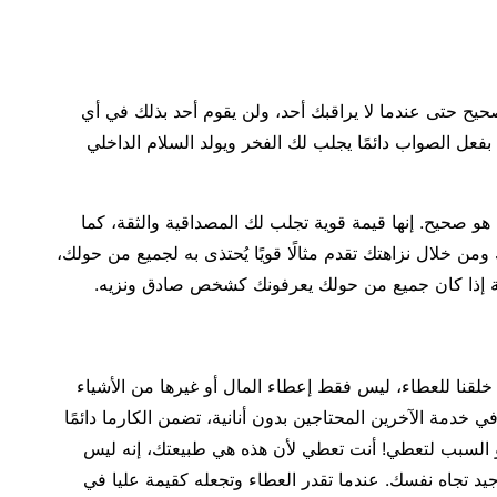
صحيح حتى عندما لا يراقبك أحد، ولن يقوم أحد بذلك في أي
بفعل الصواب دائمًا يجلب لك الفخر ويولد السلام الداخلي
 هو صحيح. إنها قيمة قوية تجلب لك المصداقية والثقة، كما
من خلال نزاهتك تقدم مثالًا قويًا يُحتذى به لجميع من حولك،
فة إذا كان جميع من حولك يعرفونك كشخص صادق ونزيه.
لقنا للعطاء، ليس فقط إعطاء المال أو غيرها من الأشياء
في خدمة الآخرين المحتاجين بدون أنانية، تضمن الكارما دائمًا
و السبب لتعطي! أنت تعطي لأن هذه هي طبيعتك، إنه ليس
 جيد تجاه نفسك. عندما تقدر العطاء وتجعله كقيمة عليا في