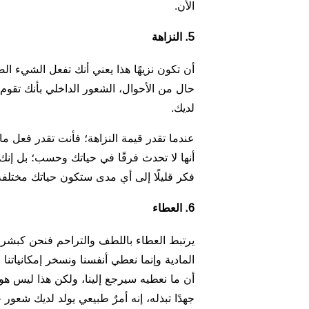
الأن.
5. النزاهة
أن تكون نزيهًا هذا يعني أنك تفعل الشيء ال
حال من الأحوال، الشعور الداخلي بأنك تقوم 
لديك.
عندما تقدر قيمة النزاهة؛ فأنت تقدر فعل ما
أنها لا تحدث فرقًا في حياتك وحسب؛ بل إنك و
فكر قليلًا إلى أي مدى ستكون حياتك مختل
6. العطاء
يرتبط العطاء باللطف والتراحم فنحن كبشر خ
المادية وإنما نعطي أنفسنا ونسخر إمكانياتنا 
أن ما نعطيه سيرجع إلينا، ولكن هذا ليس ه
جهدًا تبذله، إنه أمرٌ طبيعي يولد لديك شعور