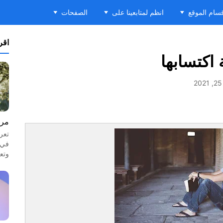
سام الموقع
انظم لمتابعينا على
الصفحات
اقرأ
اكتسابها
مرا
تعر
في 
وتع