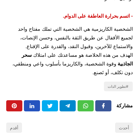
- اتسم ﺑﺤﺮارة اﻟﻌﺎﻃﻔﺔ على اﻟﺪوام.
الشخصية الكاريزمية هي الشخصية التي تملك مفتاح واحد
لجميع الأقفال عن طريق الثقة بالنفس، وحسن الإنصات،
والاستماع للآخرين، وقبول النقد، والقدرة على الإقناع.
الهدف من هذه الخلاصة هو ﻣﺴﺎﻋﺪﺗﻚ على امتلاك
ﺳﺤﺮ
الجاذبية
وقوة اﻟﺸﺨﺼﻴﺔ، والكاريزما بأسلوب واﻋﻲ وﻣﻨﻄﻘﻲ،
دون تكلف، أو تَصنع.
تطوير الذات
مشاركة
أحدث
أقدم