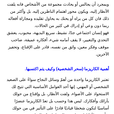
وبمجرد أن يجالس أو يحادث مجموعة من الأشخاص فانه يلفت
الأنظار إليه، ويكون محور اهتمام الناظرين إليه. بل وأكثر من
ذلك فان كل من يراه أو يحتك به يحاول تقليده ومجاراة أفعاله
ربما دون وعي أو إدراك في كثير من الحالات.
فهو إنسان اجتماعي جدًا، نشيط، سريع البديهة، محبوب، يعشق
التحدي والتغيير، لا يقف أمامه شيء، أفكاره عميقة، صاحب
موقف وفكر معين، واثق من نفسه، قادر على الإقناع، وتحفيز
الآخرين.
أهمية الكاريزما (سحر الشخصية) وكيف يتم اكتسبها.
تعتبر الكاريزما واحدة من أهمّ وسائل النجاح سواءً على الصعيد
الشخصي أو المهني. إنها أحد العوامل الأساسية التي تتيح لك
الاستحواذ على الأضواء، ولفت الأنظار، بل وإقناع من حولك
بآرائك وأفكارك. ليس هذا وحسب بل تعدّ الكاريزما عنصرًا
أساسيًا لتكون شخصًا قياديًا قادرًا على التأثير في من حولك