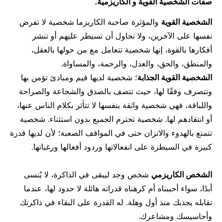
صفات الشخصية القوية و الكاريزمية.
الشخصية القوية
والمؤثرة صاحبة الكاريزما شخصية لا تفرض
نفسها على الآخرين، ولا تحاول أن تسيطر عليهم أو تنشر
أفكارها بالقوة، إنها شخصية تتعامل مع من حولها بالعقل،
والمنطق، والحق، والعدل، والرحمة، والمساواة.
الشخصية القوية الجذابة
؛ شخصية لديها قيم ومبادئ تؤمن بها
وتتصرف وفقًا لها، حيث تتصف بالصدق والشجاعة والصراحة
واللباقة، فهي شخصية واثقة بنفسها لا تتأثر بكلام الناس عنها،
أو انتقادهم لها. شخصية تحترم الجميع بدون استثناء. شخصية
تتمتع بالهدوء والاتزان حتى في المواقف الصعبة؛ لأن لديها قدرة
كبيرة في السيطرة على انفعالاتها وردود أفعالها ورغباتها.
الشخص الكاريزمي
شخص وجد ليبقى في الذاكرة، لا يُنسى
أبدًا، سواء أحببناه أم كرهناه قدراته هائلة لا حدود لها، عندما
تقابله يجذبك منذ أول وهلة. له القدرة على البقاء في ذاكرتك
وأحاسيسك ومشاعرك.