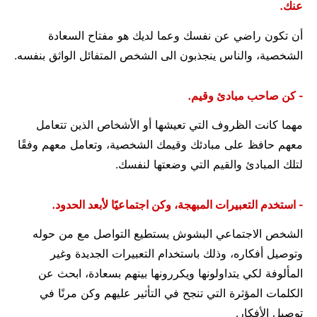
عنك.
أن تكون راضي عن نفسك وعما لديك هو مفتاح السعادة
الشخصية، والناس ينجذبون الى الشخص المتفائل الواثق بنفسه.
- كن صاحب مبادئ وقيم.
مهما كانت الظروف التي تعيشها أو الأشخاص الذين تتعامل
معهم حافظ على مبادئك وقيمك الشخصية، وتعامل معهم وفقًا
لتلك المبادئ والقيم التي وضعتها لنفسك.
- اﺳﺘﺨﺪم اﻟﺘﻌﺒﻴﺮات المبهجة، وكن اجتماعيًا لأبعد الحدود.
الشخص الاجتماعي اﻟﺒﺸﻮش ﻳﺴﺘﻄﻴﻊ التواصل مع من حوله
وتوصيل أفكاره، وذﻟﻚ باستخدام اﻟﺘﻌﺒﻴﺮات الجديدة وﻏﻴﺮ
اﻟﻤﺄﻟﻮﻓﺔ لكي يتداولونها وﻳﻜﺮروﻧﻬﺎ ﺑﻴﻨﻬﻢ ﺑﺴﻌﺎدة، اﺑﺤﺚ ﻋﻦ
الكلمات المؤثرة التي تنجح ﻓﻲ اﻟﺘﺄﺛﻴﺮ عليهم وكن مرنًا في
توصيل الأفكار.