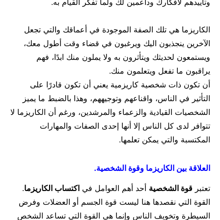
وتأييدهم لأفكارك وداعمين لك ولما تفكر القيام به.
الكاريزما هي تلك الصفة الموجودة في أعماقك والتي تجعل
الآخرين ينجذبون اليك ويرغبون في قضاء وقت أطول معك،
ويستمعون لحديثك ويتأثرون به ولا يملون منك ابدًا، فهم
يراقبون ما تفعل ويتعلمون منك.
أن تكون ذات شخصية كاريزمية يعني أن تكون قادرًا على
التأثير في الناس، واقناعهم وتوجيههم، وهذا بالضبط ما يميز
الشخصيات القيادية والزعماء والمرشدين، ورغم أن الكاريزما لا
تتوافر لدى كل الناس إلا أنها إحدى الصفات والمهارات
المكتسبة والتي يمكن تعلمها.
العلاقة بين الكاريزما وقوة الشخصية.
تعتبر
قوة الشخصية
أحد أهم العوامل في
اكتساب الكاريزما
.
القوة التي نقصدها هنا ليست قوة الجسم أو العضلات وفرض
السيطرة وتخويف الناس وإنما هي القوة التي تساعد الشخص