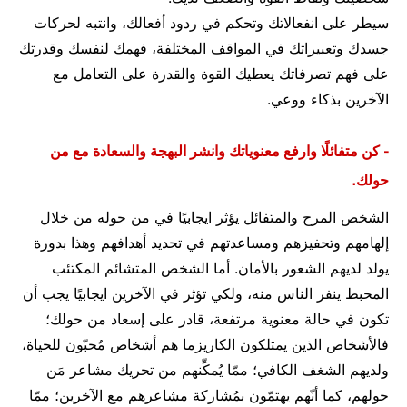
سيطر على انفعالاتك وتحكم في ردود أفعالك، وانتبه لحركات
جسدك وتعبيراتك في المواقف المختلفة، فهمك لنفسك وقدرتك
على فهم تصرفاتك يعطيك القوة والقدرة على التعامل مع
الآخرين بذكاء ووعي.
- كن متفائلًا وارفع معنوياتك وانشر البهجة والسعادة مع من
حولك.
الشخص المرح والمتفائل يؤثر ايجابيًا في من حوله من خلال
إلهامهم وتحفيزهم ومساعدتهم في تحديد أهدافهم وهذا بدورة
يولد لديهم الشعور بالأمان. أما الشخص المتشائم المكتئب
المحبط ينفر الناس منه، ولكي تؤثر في الآخرين ايجابيًا يجب أن
تكون في حالة معنوية مرتفعة، قادر على إسعاد من حولك؛
فالأشخاص الذين يمتلكون الكاريزما هم أشخاص مُحبّون للحياة،
ولديهم الشغف الكافي؛ ممّا يُمكِّنهم من تحريك مشاعر مَن
حولهم، كما أنّهم يهتمّون بمُشاركة مشاعرهم مع الآخرين؛ ممّا