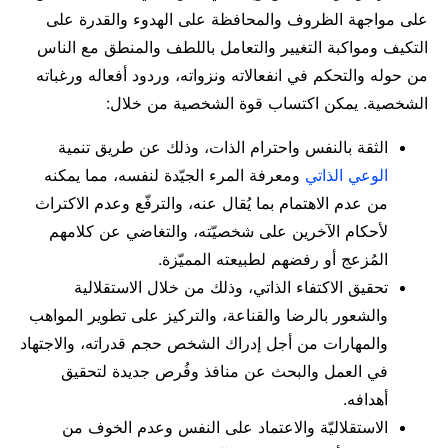
على مواجهة الظروف والمحافظة على الهدوء والقدرة على
التكيف ومواكبة التغيير والتعامل باللطف والمنطق مع الناس
من حوله والتحكم في انفعالاته ونزواته، وردود أفعاله ورغباته
الشخصية. يمكن اكتساب قوة الشخصية من خلال:
الثقة بالنفس واحترام الذات
،
وذلك عن طريق تنمية
الوعي الذاتي
ومعرفة المرء الجيّدة لنفسه، مما يمكنه
من عدم الاهتمام بما يُقال عنه، والترفّع وعدم الاكتراث
لأحكام الآخرين على شخصيّته، والتغاضي عن كلامهم
المُزعج أو رفضهم لطبيعته المميّزة.
تحقيق الاكتفاء الذاتي
،
وذلك من خلال الاستقلالية
والشعور بالرضا والقناعة، والتركيز على تطوير المواهب
والمهارات من أجل إدراك الشخص حجم قدراته، والاجتهاد
في العمل والبحث عن منافذ وفُرص جديدة لتحقيق
أهدافه.
الاستقلاليّة والاعتماد على النفس وعدم الخوف من