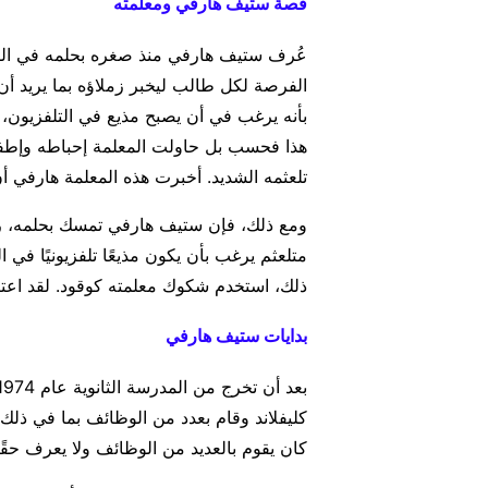
قصة ستيف هارفي ومعلمته
عُرف ستيف هارفي منذ صغره بحلمه في الظه
الفرصة لكل طالب ليخبر زملاؤه بما يريد أ
بأنه يرغب في أن يصبح مذيع في التلفزيون،
هذا فحسب بل حاولت المعلمة إحباطه وإطفاء 
تلعثمه الشديد. أخبرت هذه المعلمة هارفي أن
ومع ذلك، فإن ستيف هارفي تمسك بحلمه، ر
متلعثم يرغب بأن يكون مذيعًا تلفزيونيًا في ا
ذلك، استخدم شكوك معلمته كوقود. لقد اعتبر 
بدايات ستيف هارفي
كليفلاند وقام بعدد من الوظائف بما في ذلك
كان يقوم بالعديد من الوظائف ولا يعرف حقًا