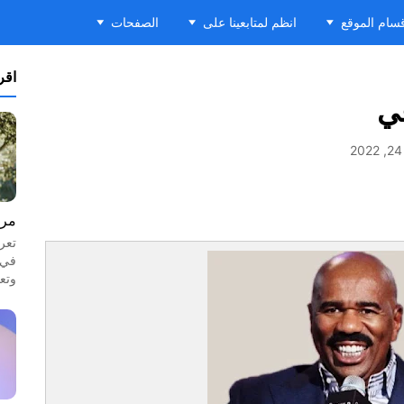
سام الموقع
انظم لمتابعينا على
الصفحات
اقرأ
ي
مرا
تعر
في 
وتع