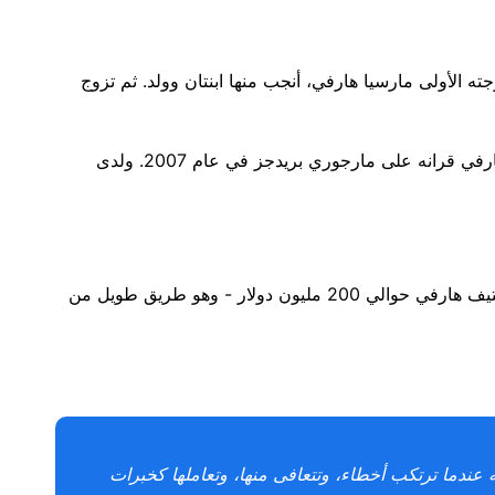
 الأولى مارسيا هارفي، أنجب منها ابنتان وولد. ثم تزوج
بعد عامين من طلاقه من شاكلفورد، عقد هارفي قرانه على مارجوري بريدجز في عام 2007. ولدى
اعتبارًا من أكتوبر 2022، بلغ صافي ثروة ستيف هارفي حوالي 200 مليون دولار - وهو طريق طويل من
أنه عندما ترتكب أخطاء، وتتعافى منها، وتعاملها كخبرات