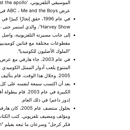
عرض ABC ، Me and the Boys في عام 1994.
Harvey Show"، والذي استمر حتى عام 2002.
إلى جانب مسيرته التلفزيونية، واصل ها
"الملوك الأصليون للكوميديا".
2005. وخلال هذا الوقت، قام بتأليف كتاب باسم "Steve Harvey's Big Time".
بعد أن اكتسب سمعة لنفسه على كل م
(دور داعم) في ذلك العام.
بحلول منتصف عا
ومؤلف ومضيف تلفزيوني. كتب الكتاب ا
فكر كرجل" وسرعان ما تبعه بفيلم "Think Like a Man".