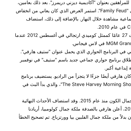
 مهنيًا للمراهقين بعنوان "أكاديمية ديزني دريمرز". بعد ذلك بعامين،
أصبح هارفي مقدم البرنامج التلفزيوني "Family Feud". استمر العرض الذي كان يعاني من انخفاض
جماعية مشاهدة خلال النهار. بالإضافة إلى ذلك، استضاف
انتهت أخيرًا رحلة هارفي التي استمرت 27 عامًا كممثل كوميدي ارتجالي في أغسطس 2012 عندما
 في البرنامج الحواري الذي يحمل عنوان "ستيف هارفي".
2 وبعد ذلك تم إطلاق برنامج حواري جماعي جديد باسم "ستيف" في نوفمبر
ن هارفي أيضًا جزءًا لا يتجزأ من الراديو. يستضيف برنامج
إذاعي صباح يوم من أيام الأسبوع، "The Steve Harvey Morning Show"، والذي بدأ البث في
عمل هارفي كمضيف لمسابقة ملكة جمال الكون منذ عام 2015. وقد استضاف الأحداث النهائية
في لاس فيجاس بالفلبين. في عام 2015، أعلن هارفي بالصدفة ملكة جمال كولومبيا، أريادنا
 بدلاً من ملكة جمال الفلبين بيا وورتزباخ. تم تصحيح الخطأ