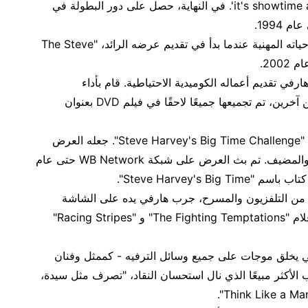
الموسيقي التلفزيوني، 'it's showtime at the apollo'. في النهاية، حصل على دور البطولة في
في عام 1996، حقق إنجازًا كبيرًا في حياته المهنية عندما بدأ في تقديم عرضه الرائد، "The Steve
رفي تقديم أعماله الكوميدية الاحتياطية. قام بأداء
مقطوعات مختلفة مع فنانين كوميديين آخرين، تم تجميعها جميعًا لاحقًا في فيلم DVD بعنوان
في عام 2003، جاء هارفي مع عرض "Steve Harvey's Big Time Challenge". جعله العرض
المتنوع يلعب أدوار الممثل الكوميدي والمضيف. تم بث العرض على شبكة WB Network حتى عام
ن التلفزيون والمسرح، جرب هارفي يده على الشاشة
الكبيرة في عام 2003. قام ببطولة أفلام "The Fighting Temptations" و "Racing Stripes"
م 2005، كان هارفي يخلق موجات على جميع وسائل الترفيه - كممثل وفنان
لأكثر مبيعًا الذي نال استحسان النقاد، "تصرف مثل سيدة،