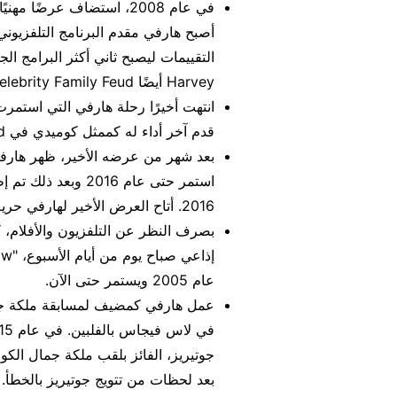
في عام 2008، استضاف عرضًا
التقييمات ليصبح ثاني أكثر البرامج ال
Harvey أيضًا Celebrity Family Feud في عام 2010.
قدم آخر أداء له كممثل كوميدي في MGM Grand في لاس فيجاس.
بعد شهر من عرضه الأخير، ظهر هارفي
استمر حتى عام 016
2016. أتاح العرض الأخير لهارفي حرية إبداعية أكبر.
بصرف النظر عن التلفزيون والأفلام، كا
عام 2005 ويستمر حتى الآن.
جوتيريز، الفائز بلقب ملكة جمال الكون
بعد لحظات من تتويج جوتيريز بالخطأ.