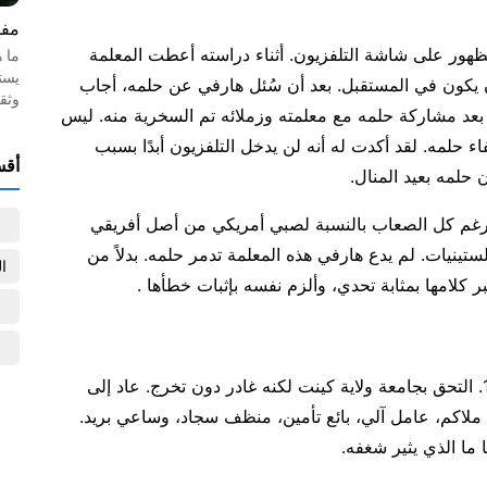
مفه
ور على شاشة التلفزيون. أثناء دراسته أعطت المعلمة
ما 
يست
ن يكون في المستقبل. بعد أن سُئل هارفي عن حلمه، أجاب
وثق
 بعد مشاركة حلمه مع معلمته وزملائه تم السخرية منه. ليس
حلمه. لقد أكدت له أنه لن يدخل التلفزيون أبدًا بسبب
أقس
 حلمه بعيد المنال.
غم كل الصعاب بالنسبة لصبي أمريكي من أصل أفريقي
لستينيات. لم يدع هارفي هذه المعلمة تدمر حلمه. بدلاً من
ا
كلامها بمثابة تحدي، وألزم نفسه بإثبات خطأها .
بعد أن تخرج من المدرسة الثانوية عام 1974. التحق بجامعة ولاية كينت لكنه غادر دون تخرج. عاد إلى
 ملاكم، عامل آلي، بائع تأمين، منظف سجاد، وساعي بريد.
 ما الذي يثير شغفه.