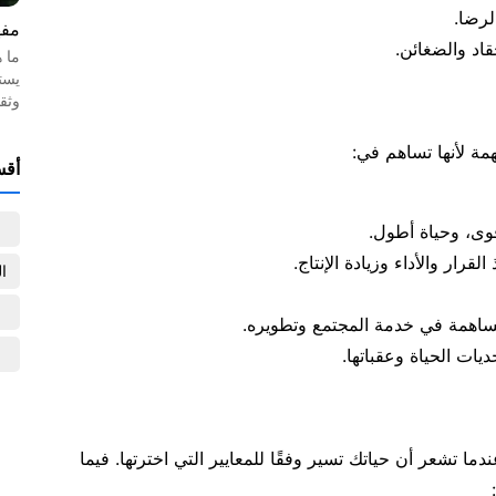
لرضا.
مفه
اد والضغائن.
ما 
يست
وثق
همة لأنها تساهم في:
أقس
وى، وحياة أطول.
قرار والأداء وزيادة الإنتاج.
ا
لمساهمة في خدمة المجتمع وتطويره.
يات الحياة وعقباتها.
دما تشعر أن حياتك تسير وفقًا للمعايير التي اخترتها. فيما