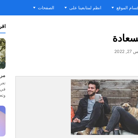
سام الموقع
انظم لمتابعينا على
الصفحات
اقرأ
سعادة
 2022
مرا
تعر
في 
وتع