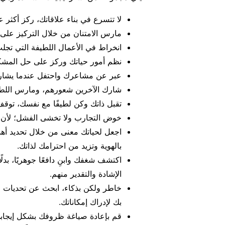
لا تتسرع في بناء علاقاتك، ركز أكثر 
مارس الامتنان من خلال التركيز على ا
انخراط في الأعمال اللطيفة التي تجلب
نظم أمور حياتك وركز على حل المشك
عبر عن مشاعرك واحتفل عندما يشاركك
شارك الآخرين شعورهم، ومارس الل
تقبل ذاتك وكن لطيفًا مع نفسك، توقف
خوض التجارب ولا تخشى الفشل؛ لأن ه
اجعل لحياتك معنى من خلال تحديد أه
بالهوية وتزيد من احترامك لذاتك.
اكتشف شغفك وابنِ دافعًا جوهريًا، بدلً
الإشادة والتقدير منهم.
خاطر ولكن بذكاء، ابحث عن تحديات صح
بك لإدراك إمكاناتك.
قم بإعادة صياغة ظروفك بشكل إيجابي