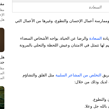
مقا
السعادة
مقا
الإ
هل 
 وممارسة أعمال الإحسان والتطوع، وغيرها من الأعمال التي
يادة
السعادة
والرضا عن الحياة. يواجه الأشخاص السعداء
هم لها تتمثل في الامتنان وعيش اللحظة والتحلي بالمرونة
هل 
جدل
مقا
الم
طريق
التخلص من المشاعر السلبية
مثل القلق والتشاؤم
الم
ة لديك وذلك من خلال:
 والتطوع.
 بالله جل وعلا.