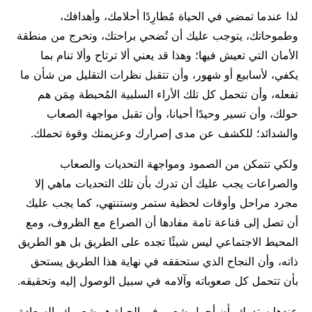
لذا عندما تمضي في الحياة مُطارِدًا أحلامك، وأهدافك،
وطموحاتك، يتوجب عليك أن تُضحي براحتك، وتخرج من منطقة
الأمان التي تعيش فيها؛ وهذا قد يعني ألا ترتاح وألا تنام بما
يكفي، لأسابيع أو شهور، وأن تتقبل نظرات التقليل من شأن ما
تفعله، وأن تتحمل كل تلك الأراء السلبية المُحبطة مِمَن هم
حولك، وأن تسير وحيدًا أحيانا، وأن تقبل مواجهة الصعاب
والشدائد؛ للكشف عن مدى إصرارك وعزيمتك وقوة تحملك.
ولكي تتمكن من الصمود ومواجهة التحديات والصعاب
والصراعات يجب عليك أن تدرك بأن تلك التحديات ماهي إلا
مجرد مراحل وأوقات لحظية ستمر وستنتهي، كما يجب عليك
أن تصل إلى قناعة تامة مفادها أن الصراع مع الظروف، ومع
المحيط الاجتماعي ليس شيئًا تجده على الطريق بل هو الطريق
ذاته، وأن النجاح الذي ستحققه في نهاية هذا الطريق يستحق
بأن تتحمل كل صعوباته وآلامه في سبيل الوصول إليه وتحقيقه.
عندها ستدرك بأن أجمل شعور في الحياة هو شعورك بالسعادة