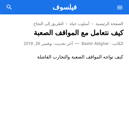
فيلسوف
الصفحة الرئيسية
›
أسلوب حياة
›
الطريق إلى النجاح
كيف نتعامل مع المواقف الصعبة
فلسفة
الكاتب :
Bashir Aldghar
آخر تحديث:
نوفمبر 26, 2019
Facebook
مقالات فلسفية
كيف تواجه المواقف الصعبة والتجارب الفاشلة
Twitter
من نحن
علم النفس
اتصل بنا
Telegram
الصحة العقلية والنفسية
Youtube
أسلوب حياة
اتفاقية الإستخدام
تطوير الذات
سياسة الخصوصية
الطريق إلى النجاح