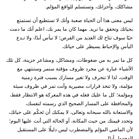
مشاكلك، وأحزانك، وتستسلم للواقع المؤلم.
ليس معنى هذا أن الحياة صعبة وأنك لا تستطيع أن تستمتع
بحياتك وتحقق ما تريد. مهما كان ما يمر بك، اعلم أنك ما دمت
حيًا سوف تتاح لك العديد من الفرص؛ لا تيأس أبدًا، ولا تـدع
اليأس والإحباط يسيطر على حياتك.
كل ما تمر به من ضغوطات، ومشاكل، ومشاعر حزينة، كل تلك
الأشياء عبارة عن مجرد ظروف مؤقتة ستمر وستنتهي مع
الوقت، لذا لا تنحرف ولا تغير مسارك بسبب فترة زمنية
مؤلمة، ولا تتخذ قرارات مصيرية وأنت تمر في ظروف سيئة
ومؤلمة؛ كل ما عليك فعله في هذه المعركة هو الانتظار فقط،
والمحافظة على المسار الصحيح الذي رسمته لنفسك،
والاستعانة بالله سبحانه وتعالى، لا يمكنك أن تَحكُم على حياتك،
وتحدد قيمتك من حيث المكانة، أو الحالة التي أنت عليها اليوم؛
لأن الماضي المؤلم والمضطرب ليس دليلًا على المستقبل
المجهول أبدًا.