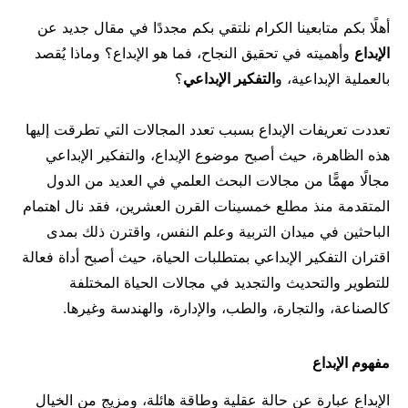
مال وأعمال
أهلًا بكم متابعينا الكرام نلتقي بكم مجددًا في مقال جديد عن
تعليم
الإبداع
وأهميته في تحقيق النجاح، فما هو الإبداع؟ وماذا يُقصد
بالعملية الإبداعية، و
التفكير الإبداعي
؟
تعددت تعريفات الإبداع بسبب تعدد المجالات التي تطرقت إليها
هذه الظاهرة، حيث أصبح موضوع الإبداع، والتفكير الإبداعي
مجالًا مهمًّا من مجالات البحث العلمي في العديد من الدول
المتقدمة منذ مطلع خمسينات القرن العشرين، فقد نال اهتمام
الباحثين في ميدان التربية وعلم النفس، واقترن ذلك بمدى
اقتران التفكير الإبداعي بمتطلبات الحياة، حيث أصبح أداة فعالة
للتطوير والتحديث والتجديد في مجالات الحياة المختلفة
كالصناعة، والتجارة، والطب، والإدارة، والهندسة وغيرها.
مفهوم الإبداع
الإبداع عبارة عن حالة عقلية وطاقة هائلة، ومزيج من الخيال