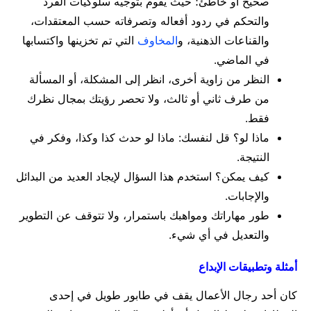
صحيح أو خاطئ؛ حيث يقوم بتوجيه سلوكيات الفرد
والتحكم في ردود أفعاله وتصرفاته حسب المعتقدات،
والقناعات الذهنية، و
المخاوف
التي تم تخزينها واكتسابها
في الماضي.
النظر من زاوية أخرى،
انظر إلى المشكلة، أو المسألة
من طرف ثاني أو ثالث، ولا تحصر رؤيتك بمجال نظرك
فقط.
ماذا لو؟ قل لنفسك: ماذا لو حدث كذا وكذا، وفكر في
النتيجة.
كيف يمكن؟ استخدم هذا السؤال لإيجاد العديد من البدائل
والإجابات.
طور مهاراتك ومواهبك باستمرار، ولا تتوقف عن التطوير
والتعديل في أي شيء.
أمثلة وتطبيقات الإبداع
كان أحد رجال الأعمال يقف في طابور طويل في إحدى