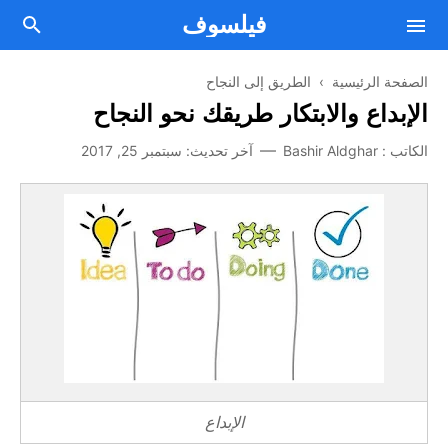
فيلسوف
الصفحة الرئيسية
›
الطريق إلى النجاح
الإبداع والابتكار طريقك نحو النجاح
فلسفة
الكاتب :
Bashir Aldghar
آخر تحديث:
سبتمبر 25, 2017
Facebook
مقالات فلسفية
Twitter
من نحن
علم النفس
اتصل بنا
Telegram
الصحة العقلية والنفسية
Youtube
أسلوب حياة
اتفاقية الإستخدام
تطوير الذات
سياسة الخصوصية
الطريق إلى النجاح
الإبداع