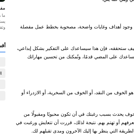
مفه
ما 
يست
 عدم وجود أهداف وغايات واضحة، مصحوبة بخطط عمل مفصلة
وثق
أقس
 وكيف ستحققه، فإن هذا سيساعدك على التفكير بشكل إبداعي،
ي تساعدك على المضي قدمًا، وتُمكنك من تحسين مهاراتك
ا
ي هو الخوف من النقد، أو الخوف من السخرية، أو الازدراء أو
 الخوف يحدث بسبب رغبتك في أن تكون محبوبًا ومقبولًا من
تعرفهم أو تهتم بهم. نتيجة لذلك، قررت أن تتعايش ورغبت في
طريقة التي ينظر بها إليك الآخرون ومدى تقبلهم لك.