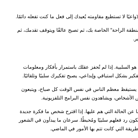
اعيًا لا تستطيع مقاومته يُعيدك إلى فعل ما كنت تفعله دائمًا.
نطقة الراحة" الخاصة بك، ثم تصبح عالقًا ويتوقف تقدمك، ثم
ر.
 هو السلبية. إذا لم تُحفز عقلك باستمرار بأفكار ومعلومات
تفكير بشكل استباقي وإبداعي، يصبح تفكيرك سلبيًا وتلقائيًا.
ن. يستيقظ معظم الناس في نفس الوقت كل صباح، ويتبعون
الأشخاص، ويشاهدون نفس البرامج التلفزيونية.
 عن الحالة التي هم عليها. إذا اقترح شخص ما فكرة جديدة
 يكون رد فعلهم سلبيًا ومُحبطًا. سرعان ما يبدأون في الشعور
الطريقة التي كانت تتم بها الأمور في الماضي.