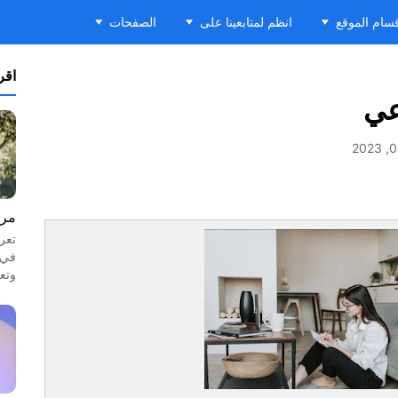
سام الموقع
انظم لمتابعينا على
الصفحات
اقرأ
عي
مرا
تعر
في 
وتع