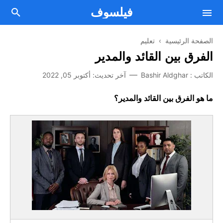
فيلسوف
الصفحة الرئيسية
›
تعليم
الفرق بين القائد والمدير
فلسفة
الكاتب :
Bashir Aldghar
آخر تحديث:
أكتوبر 05, 2022
Facebook
مقالات فلسفية
ما هو الفرق بين القائد والمدير؟
Twitter
من نحن
علم النفس
اتصل بنا
Telegram
الصحة العقلية والنفسية
Youtube
أسلوب حياة
اتفاقية الإستخدام
تطوير الذات
سياسة الخصوصية
الطريق إلى النجاح