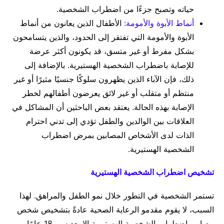
حياته وتصبح جزءًا من اضطراب الشخصية.
أنماط الأبوة والأمومة:
الأطفال الذين يعانون من أنماط
الأبوة والأمومة التي تفتقر إلى الحدود، والذين يتسامحون
بشكل مفرط أو غير متسق، قد يكونون أكثر عرضة
للإصابة باضطراب الشخصية الهستيرية. بالإضافة إلى
ذلك، فإن الآباء الذين يظهرون سلوكًا جنسيًا مثيرًا أو غير
منتظم أو متقلب أو غير لائق يعرضون أطفالهم لخطر
الإصابة بهذه الحالة. يعتقد بعض الباحثين أن المشاكل في
العلاقات بين الوالدين والطفل تؤدي إلى تدني احترام
الذات لدى الأشخاص المصابين بمرض اضطراب
الشخصية الهستيرية.
تشخيص اضطراب الشخصية الهستيرية
تستمر الشخصية في التطور خلال نمو الطفل والمراهق. لهذا
السبب، لا يقوم مقدمو الرعاية الصحية عادةً بتشخيص شخص
مصاب باضطراب الشخصية الهستيرية إلا بعد سن 18 عامًا.