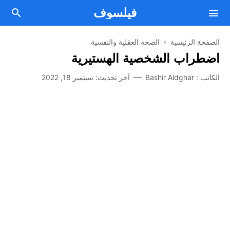
فيلسوف
الصفحة الرئيسية
›
الصحة العقلية والنفسية
اضطراب الشخصية الهستيرية
فلسفة
الكاتب :
Bashir Aldghar
آخر تحديث:
سبتمبر 18, 2022
Facebook
مقالات فلسفية
Twitter
من نحن
علم النفس
اتصل بنا
Telegram
الصحة العقلية والنفسية
Youtube
أسلوب حياة
اتفاقية الإستخدام
تطوير الذات
سياسة الخصوصية
الطريق إلى النجاح