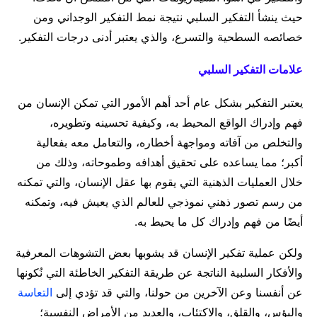
حيث ينشأ التفكير السلبي نتيجة نمط التفكير الوجداني ومن
خصائصه السطحية والتسرع، والذي يعتبر أدنى درجات التفكير.
علامات التفكير السلبي
يعتبر التفكير بشكل عام أحد أهم الأمور التي تمكن الإنسان من
فهم وإدراك الواقع المحيط به، وكيفية تحسينه وتطويره،
والتخلص من آفاته ومواجهة أخطاره، والتعامل معه بفعالية
أكبر؛ مما يساعده على تحقيق أهدافه وطموحاته، وذلك من
خلال العمليات الذهنية التي يقوم بها عقل الإنسان، والتي تمكنه
من رسم تصور ذهني نموذجي للعالم الذي يعيش فيه، وتمكنه
أيضًا من فهم وإدراك كل ما يحيط به.
ولكن عملية تفكير الإنسان قد يشوبها بعض التشوهات المعرفية
والأفكار السلبية الناتجة عن طريقة التفكير الخاطئة التي نُكونها
عن أنفسنا وعن الآخرين من حولنا، والتي قد تؤدي إلى
التعاسة
والبؤس، والقلق، والاكتئاب، والعديد من الأمراض النفسية؛