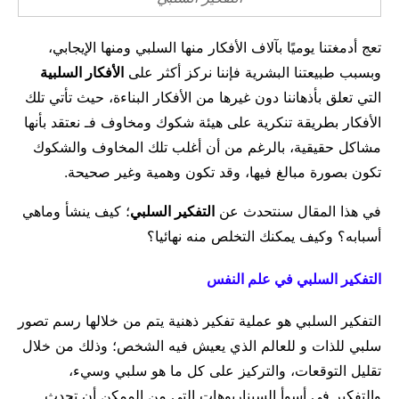
مال وأعمال
تعليم
تعج أدمغتنا يوميًا بآلاف الأفكار منها السلبي ومنها الإيجابي،
وبسبب طبيعتنا البشرية فإننا نركز أكثر على
الأفكار السلبية
التي تعلق بأذهاننا دون غيرها من الأفكار البناءة، حيث تأتي تلك
الأفكار بطريقة تنكرية على هيئة شكوك ومخاوف فـ نعتقد بأنها
مشاكل حقيقية، بالرغم من أن أغلب تلك المخاوف والشكوك
تكون بصورة مبالغ فيها، وقد تكون وهمية وغير صحيحة.
في هذا المقال سنتحدث عن
التفكير السلبي
؛ كيف ينشأ وماهي
أسبابه؟ وكيف يمكنك التخلص منه نهائيا؟
التفكير السلبي في علم النفس
التفكير السلبي هو عملية تفكير ذهنية يتم من خلالها رسم تصور
سلبي للذات و للعالم الذي يعيش فيه الشخص؛ وذلك من خلال
تقليل التوقعات، والتركيز على كل ما هو سلبي وسيء،
والتفكير في أسوأ السيناريوهات التي من الممكن أن تحدث.