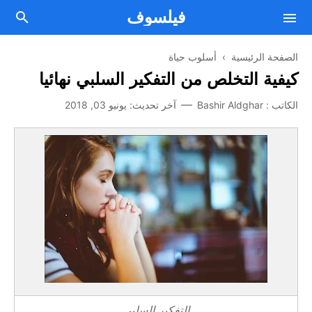
فيلسوف
الصفحة الرئيسية
›
أسلوب حياة
كيفية التخلص من التفكير السلبي نهائيا
فلسفة
الكاتب :
Bashir Aldghar
آخر تحديث:
يونيو 03, 2018
Facebook
مقالات فلسفية
Twitter
من نحن
علم النفس
اتصل بنا
Telegram
الصحة العقلية والنفسية
Youtube
أسلوب حياة
اتفاقية الإستخدام
تطوير الذات
سياسة الخصوصية
الطريق إلى النجاح
التفكير السلبي