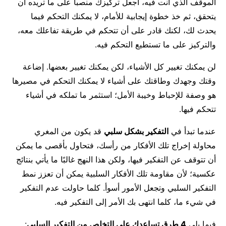
الموقف الذي أنت فيه، اجعل تركيزك منصبا على ما تريده أن
يتحقق، ثم خذ خطوة إيجابية للأمام، لا يمكنك التحكم فيما
يحدث لك، لكنك قادر على أن تتحكم في طريقة تفاعلك معه،
والتركيز على ما تستطيع التحكم فيه.
لن يمكنك تغيير كل الأشياء، لكن يمكنك تغيير بعضها. إضاعة
وقتك وجهدك وطاقتك على أشياء لا يمكنك التحكم في مصيرها
هو وصفة للإحباط وخيبة الأمل؛ استثمر ما تملكه في أشياء
تتحكم فيها.
عندما تبدأ في
التفكير بشكل سلبي
قد يكون من المغري
محاولة إخراج تلك الأفكار من رأسك، فتحاول بأقصى ما يمكن
أن تتوقف عن التفكير فيها، ولكن هذا النهج غالبًا ما يأتي بنتائج
عكسية؛ لأن مقاومة تلك الأفكار السلبية يمكن أن تعزز نمط
التفكير السلبي وتجعل الأمور أسوأ. كلما حاولت عدم التفكير
في شيء ما، كلما انتهى بك الأمر إلى التفكير فيه.
فيما يلي
4 طرق تساعدك على التخلص من التفكير السلبي
: