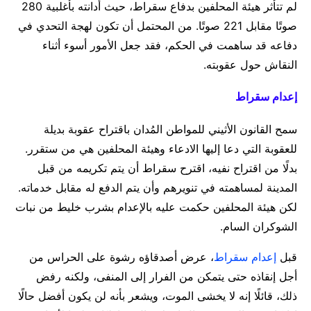
لم تتأثر هيئة المحلفين بدفاع سقراط، حيث أدانته بأغلبية 280
صوتًا مقابل 221 صوتًا. من المحتمل أن تكون لهجة التحدي في
دفاعه قد ساهمت في الحكم، فقد جعل الأمور أسوء أثناء
النقاش حول عقوبته.
إعدام سقراط
سمح القانون الأثيني للمواطن المُدان باقتراح عقوبة بديلة
للعقوبة التي دعا إليها الادعاء وهيئة المحلفين هي من ستقرر.
بدلًا من اقتراح نفيه، اقترح سقراط أن يتم تكريمه من قبل
المدينة لمساهمته في تنويرهم وأن يتم الدفع له مقابل خدماته.
لكن هيئة المحلفين حكمت عليه بالإعدام بشرب خليط من نبات
الشوكران السام.
قبل
إعدام سقراط
، عرض أصدقاؤه رشوة على الحراس من
أجل إنقاذه حتى يتمكن من الفرار إلى المنفى، ولكنه رفض
ذلك، قائلًا إنه لا يخشى الموت، ويشعر بأنه لن يكون أفضل حالًا