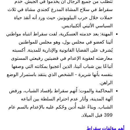
تتطلب من جميع الرجال أن يخدموا في الجيش. خدم
سقراط في سلاح المشاة المدرع كجندي مشاة في ثلاث
حملات خلال حرب البيلوبونيز، حيث ورد أنه أنقذ حياة
السياسي الأثيني ألكبياديس.
المهنة: بعد خدمته العسكرية، لفت سقراط انتباه مواطني
أثينا كعضو في مجلس بول، وهو مجلس للمواطنين
يُشرف على القضايا القانونية والإدارية للمدينة. أكسبته
معارضته لعقوبة الإعدام في قضيتين رفيعتي المستوى
أتباعًا بين شباب أثينا، الذين أعجبوا بمكانته التي وصفها
بنفسه بأنها شريرة - الشخص الذي ينتقد باستمرار الوضع
الراهن.
المحاكمة والموت: اُتهم سقراط بإفساد الشباب، ورفض
آلهة المدينة، وأثار عدم احترام السلطة بين أتباعه
الشباب. وبناءً عليه أُدين وحُكم عليه بالإعدام بالسم عام
399 قبل الميلاد.
أهم مؤلفات سقراط