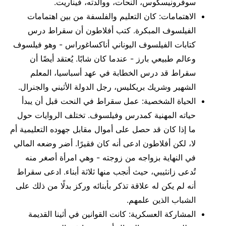
سوفرونيسكوس، النحات، ووالدته، فيناريت.
الاهتمامات: كان التعليم والفلسفة من بين اهتمامات
الفيلسوف المبكرة. كتب أفلاطون أن سقراط درس
كتابات الفيلسوف اليوناني أناكساغوراس - وهو فيلسوف
وعالم طبيعي بارز - عندما كان شابًا. يُعتقد أيضًا أن
سقراط قد درس الخطابة في عهد أسباسيا، المعلم
الشهير وشريك بريكليس، رجل الدولة الأثيني والجنرال.
الحياة الشخصية: عمل سقراط في النحت قبل أن يبدأ
حياته المهنية كمدرس وفيلسوف. تختلف الروايات حول
ما إذا كان قد حصل على أموال مقابل جهوده التعليمية أم
لا، لكن أفلاطون ادعى أنه كان فقيرًا. أضر وضعه المالي
في النهاية بزواجه من زوجته - وهي امرأة أصغر منه
تُدعى زانثيبي، حيث أنجب منها ثلاثة أبناء. ادعى سقراط
أنه لم يكن له علاقة تذكر بأبنائه وركز بدلًا من ذلك على
الشباب الذين علمهم.
المشاركة العسكرية: كانت القوانين في أثينا القديمة