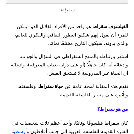
سقراط
الفيلسوف سقراط
هو واحد من الأفراد القلائل الذين يمكن
للمرء أن يقول إنهم شكلوا التطور الثقافي والفكري للعالم،
والذي بدونه، سيكون التاريخ مختلفًا تمامًا.
اشتهر بارتباطه بالمنهج السقراطي في السؤال والجواب،
وادعائه أنه كان جاهلًا (أو على دراية بغياب المعرفة)، وادعائه
أن الحياة غير المدروسة لا تستحق العيش.
تقدم هذه المقالة لمحة عامة عن
حياة سقراط
، وفلسفته،
وتأثيره على مسار الفلسفة القديمة.
من هو سقراط؟
كان سقراط فيلسوفًا يونانيًا، وأحد أعظم ثلاث شخصيات في
الفترة القديمة للفلسفة الغربية إلى جانب أفلاطون و
أرسطو
،