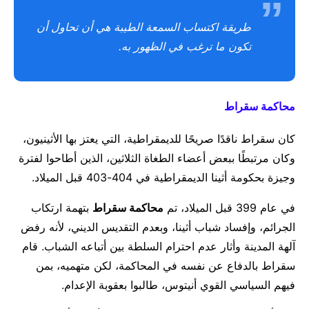
طريقة اكتساب السمعة الطيبة هي أن تحاول أن
تكون ما ترغب في الظهور به.
محاكمة سقراط
كان سقراط ناقدًا صريحًا للديمقراطية، التي يعتز بها الأثينيون،
وكان مرتبطًا ببعض أعضاء الطغاة الثلاثين، الذين أطاحوا لفترة
وجيزة بحكومة أثينا الديمقراطية في 404-403 قبل الميلاد.
في عام 399 قبل الميلاد، تم
محاكمة سقراط
بتهمة ارتكاب
الجرائم، وإفساد شباب أثينا، وبعدم التقديس الديني، لأنه رفض
آلهة المدينة وأثار عدم احترام السلطة بين أتباعه الشباب. قام
سقراط بالدفاع عن نفسه في المحاكمة، لكن متهميه، بمن
فيهم السياسي القوي أنيتوس، طالبوا بعقوبة الإعدام.