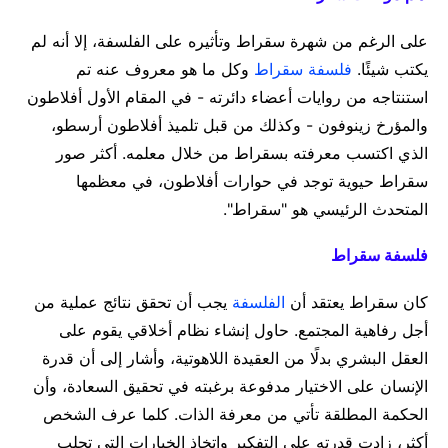
على الرغم من شهرة سقراط وتأثيره على الفلسفة، إلا أنه لم
يكتب شيئًا.
فلسفة سقراط
وكل ما هو معروف عنه تم
استنتاجه من روايات أعضاء دائرته - في المقام الأول أفلاطون
والمؤرخ زينوفون - وكذلك من قبل تلميذ أفلاطون أرسطو،
الذي اكتسب معرفته بسقراط من خلال معلمه. أكثر صور
سقراط حيوية توجد في حوارات أفلاطون، في معظمها
المتحدث الرئيسي هو "سقراط".
فلسفة سقراط
كان سقراط يعتقد أن
الفلسفة
يجب أن تحقق نتائج عملية من
أجل رفاهية المجتمع. حاول إنشاء نظام أخلاقي يقوم على
العقل البشري بدلًا من العقيدة اللاهوتية، وأشار إلى أن قدرة
الإنسان على الاختيار مدفوعة برغبته في تحقيق السعادة، وأن
الحكمة المطلقة تأتي من معرفة الذات. كلما عرف الشخص
أكثر، زادت قدرته على التفكير واتخاذ الخيارات التي تجلب